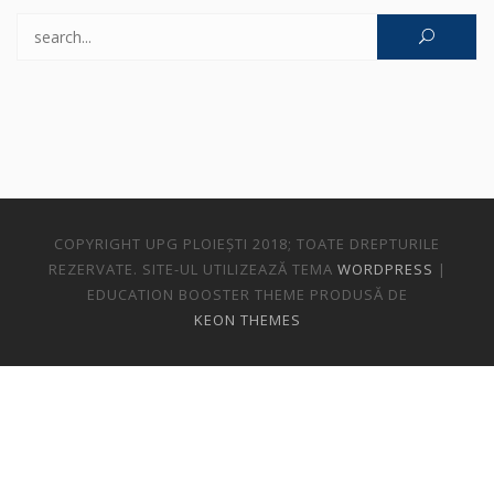
Caută după:
COPYRIGHT UPG PLOIEȘTI 2018; TOATE DREPTURILE
REZERVATE. SITE-UL UTILIZEAZĂ TEMA
WORDPRESS
|
EDUCATION BOOSTER THEME PRODUSĂ DE
KEON THEMES